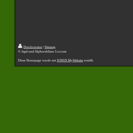
Druckversion
|
Sitemap
© Jagd-und Alphornbläser Loccum
Diese Homepage wurde mit
IONOS MyWebsite
erstellt.