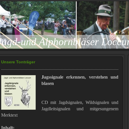
Jagd-und Alphornbläser Locc
Unsere Tonträger
J
agssignale erkennen, verstehen und
blasen
CD mit Jagdsignalen, Wildsignalen und
Jagdleitsignalen und mitgesungenem
Merktext
Inhalt: