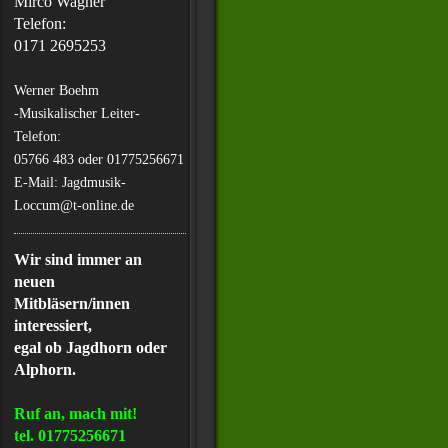
Mirco Wagner
Telefon:
0171 2695253
Werner Boehm
-Musikalischer Leiter-
Telefon:
05766 483 oder 01775256671
E-Mail: Jagdmusik-
Loccum@t-online.de
Wir sind immer an
neuen
Mitbläsern/innen
interessiert,
egal ob Jagdhorn oder
Alphorn.
Ruf an, mach mit!
tel. 01775256671