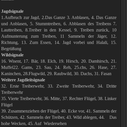
Jagdsignale
1.Aufbruch zur Jagd
, 2.Das Ganze
3. Anblasen
,
4. Das Ganze
und Anblasen
,
5. Stummtreiben,
6. Abblasen des Treibens
7.
Lauttreiben, 8.Treiber in den Kessel, 9. Treiben zurück, 10
Aufmunterung zum Treiben, 11 Sammeln der Jäger, 12.
Richtung, 13. Zum Essen, 14. Jagd vorbei und Halali, 15.
Begrüßung
Wildsignale
16. Wisent, 17. Bär, 18. Elch, 19. Hirsch, 20. Damhirsch, 21.
Muffel
22. Gams, 23. Sau, 24. Reh, 25.chs, 26. Hase, 27.
Kaninchen, 28.Flugwild, 29. Raubwild, 30. Dachs, 31. Fasan
Weitere Jagdleitsignale
32. Erste Treiberwehr, 33. Zweite Treiberwehr, 34. Dritte
Treiberwehr
35. Vierte Treiberwehr, 36. Mitte, 37. Rechter Flügel, 38. Linker
Flügel
39. Zusammenziehen der Flügel, 40. Ecke vor, 41. Sammeln der
Schützen, 42. Sammeln der Treiber, 43. Wild ablegen, 44. Das
hohe Wecken, 45. Auf Wiedersehen