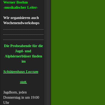
Werner Boehm
-musikalischer Leiter-
Wir organisieren auch
Wochenendworkshops
Die Probeabende für die
Jagd- und
Alphörnerbläser finden
im
Schützenhaus Loccum
statt.
Jagdhorn, jeden
Donnerstag in um 19:00
Uhr